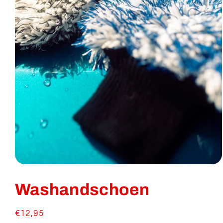
Media
1
openen
Washandschoen
in
modaal
Normale
€12,95