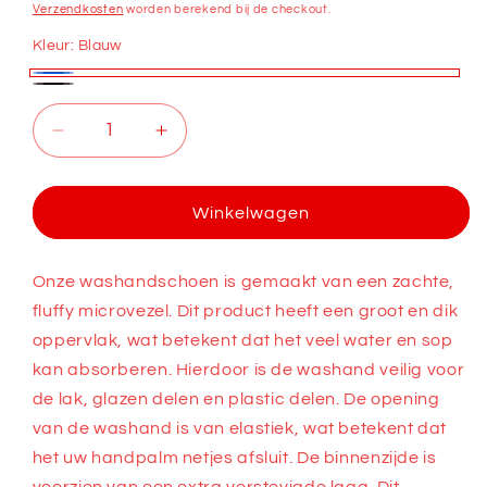
prijs
Verzendkosten
worden berekend bij de checkout.
Kleur:
Blauw
Blauw
Zwart
Aantal
Aantal
verlagen
verhogen
voor
voor
Washandschoen
Washandschoen
Winkelwagen
Onze washandschoen is gemaakt van een zachte,
fluffy microvezel. Dit product heeft een groot en dik
oppervlak, wat betekent dat het veel water en sop
kan absorberen. Hierdoor is de washand veilig voor
de lak, glazen delen en plastic delen. De opening
van de washand is van elastiek, wat betekent dat
het uw handpalm netjes afsluit. De binnenzijde is