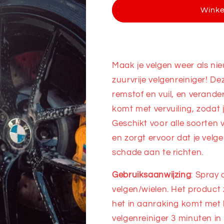
Velgenreiniger
Velgenreinig
Wink
Pro
Pro
Maak je velgen weer als ni
zuurvrije velgenreiniger! D
remstof en vuil, en verande
komt met vervuiling, zodat 
Geschikt voor alle soorten v
en zorgt ervoor dat je vel
schade aan te richten.
Gebruiksaanwijzing
: Spray 
velgen/wielen. Het product 
het in aanraking komt met he
velgenreiniger 3 minuten in