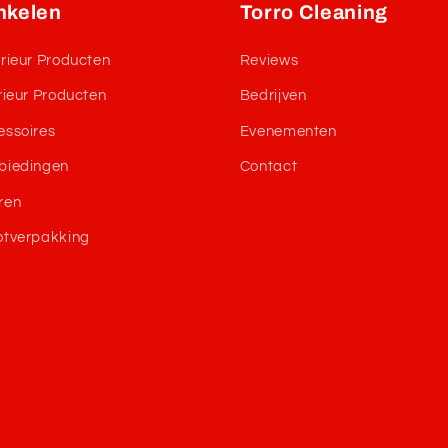
nkelen
Torro Cleaning
rieur Producten
Reviews
rieur Producten
Bedrijven
essoires
Evenementen
biedingen
Contact
ren
otverpakking