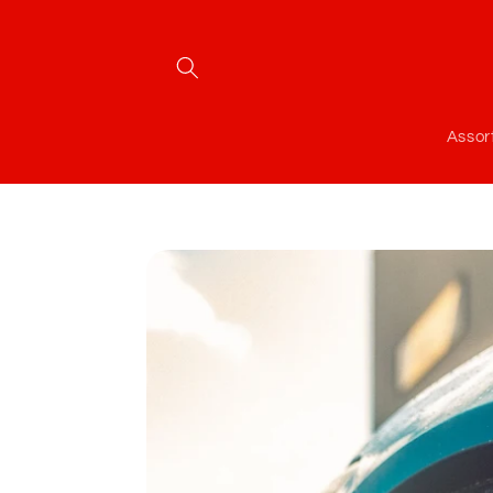
Meteen
naar de
content
Assor
Ga direct naar
productinformatie