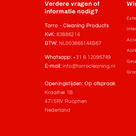
Verdere vragen of
Wi
informatie nodig?
Exte
Torro - Cleaning Products
Inte
KvK:
83886214
Acc
BTW:
NL003886144B67
Aan
Whatsapp:
+31 6 12095749
Geu
E-mail:
info@torrocleaning.nl
Gro
Openingstijden: Op afspraak
Kraaihei 1B
4715RV Rucphen
Nederland