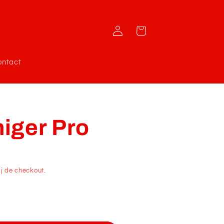
Inloggen
Winkelwagen
ontact
iger Pro
j de checkout.