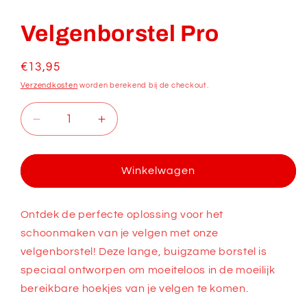
Media
1
openen
Velgenborstel Pro
in
modaal
Normale
€13,95
prijs
Verzendkosten
worden berekend bij de checkout.
Aantal
Aantal
verlagen
verhogen
voor
voor
Velgenborstel
Velgenborstel
Winkelwagen
Pro
Pro
Ontdek de perfecte oplossing voor het
schoonmaken van je velgen met onze
velgenborstel! Deze lange, buigzame borstel is
speciaal ontworpen om moeiteloos in de moeilijk
bereikbare hoekjes van je velgen te komen.