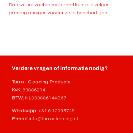
Dankzij het zachte materiaal kun je je velgen
grondig reinigen zonder ze te beschadigen.
Verdere vragen of informatie nodig?
Torro - Cleaning Products
KvK:
83886214
BTW:
NL003886144B67
Whatsapp:
+31 6 12095749
E-mail:
info@torrocleaning.nl