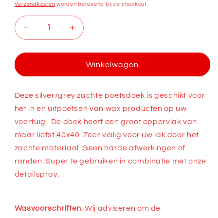
prijs
Verzendkosten
worden berekend bij de checkout.
Aantal
Aantal
verlagen
verhogen
voor
voor
Poetsdoek
Poetsdoek
Winkelwagen
Deze silver/grey zachte poetsdoek is geschikt voor
het in en uitpoetsen van wax producten op uw
voertuig . De doek heeft een groot oppervlak van
maar liefst 40x40. Zeer veilig voor uw lak door het
zachte materiaal. Geen harde afwerkingen of
randen. Super te gebruiken in combinatie met onze
detailspray.
Wasvoorschriften
: Wij adviseren om de