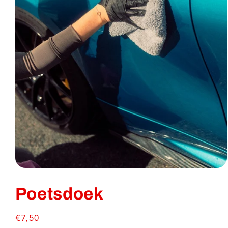
Media
1
openen
Poetsdoek
in
modaal
Normale
€7,50