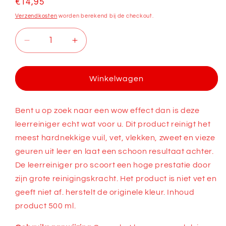
Normale
€14,95
prijs
Verzendkosten
worden berekend bij de checkout.
Aantal
Aantal
verlagen
verhogen
voor
voor
Leerreiniger
Leerreiniger
Winkelwagen
Pro
Pro
Bent u op zoek naar een wow effect dan is deze
leerreiniger echt wat voor u. Dit product reinigt het
meest hardnekkige vuil, vet, vlekken, zweet en vieze
geuren uit leer en laat een schoon resultaat achter.
De leerreiniger pro scoort een hoge prestatie door
zijn grote reinigingskracht. Het product is niet vet en
geeft niet af. herstelt de originele kleur. Inhoud
product 500 ml.