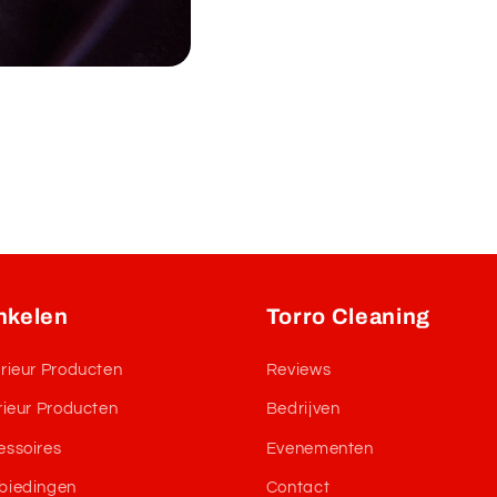
nkelen
Torro Cleaning
rieur Producten
Reviews
rieur Producten
Bedrijven
essoires
Evenementen
biedingen
Contact