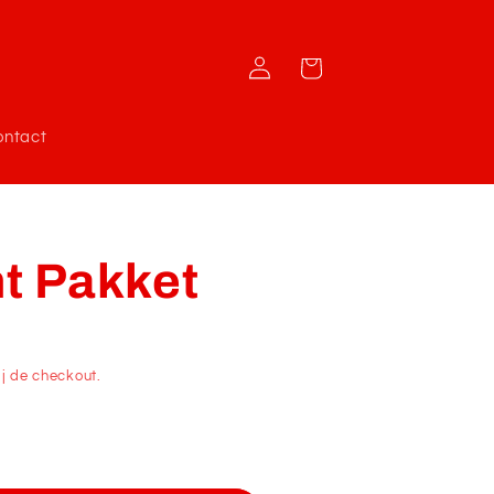
Inloggen
Winkelwagen
ontact
t Pakket
j de checkout.