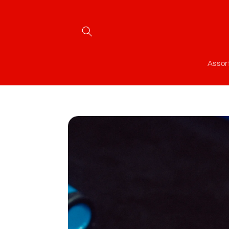
Meteen
naar de
content
Assor
Ga direct naar
productinformatie