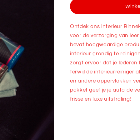
Binnenkant
Binnenkant
Wink
Pakket
Pakket
Ontdek ons interieur Binne
voor de verzorging van leer 
bevat hoogwaardige produc
interieur grondig te reinige
zorgt ervoor dat je lederen 
terwijl de interieurreiniger 
en andere oppervlakken ver
pakket geef je je auto de ve
frisse en luxe uitstraling!